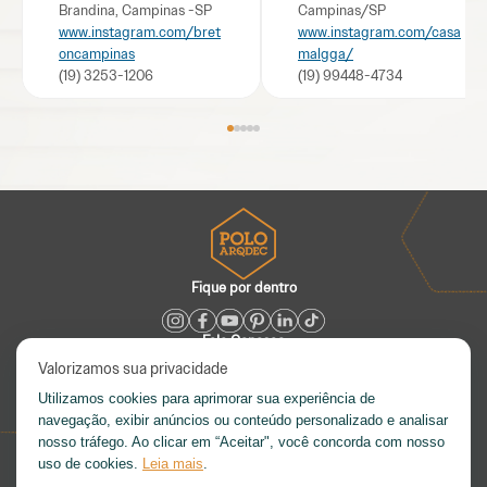
Brandina, Campinas -SP
Campinas/SP
www.instagram.com/bret
www.instagram.com/casa
oncampinas
malgga/
(19) 3253-1206
(19) 99448-4734
Fique por dentro
Fale Conosco
Valorizamos sua privacidade
(19) 3255-4992
atendimento@poloarqdec.com.br
Utilizamos cookies para aprimorar sua experiência de
Saiba Mais
navegação, exibir anúncios ou conteúdo personalizado e analisar
nosso tráfego. Ao clicar em “Aceitar", você concorda com nosso
Trabalhe Conosco
uso de cookies.
Leia mais
.
Diretoria
LGPD