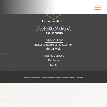
Fique por dentro
Fale Conosco
(19) 3255-4992
atendimento@poloarqdec.com.br
Saiba Mais
Trabalhe Conosco
Diretoria
LGPD
Copyright © 2026 Polo Arqdec - Todos os direitos reservados. | Desenvolvido por C4 Publicidade